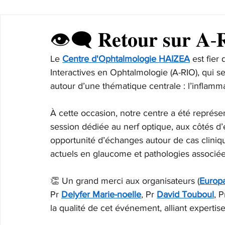
👁️‍🗨️ 𝐑𝐞𝐭𝐨𝐮𝐫 𝐬𝐮𝐫 𝐀-𝐑
Le 
Centre d'Ophtalmologie HAIZEA
 est fier
Interactives en Ophtalmologie (A-RIO), qui s
autour d’une thématique centrale : l’inflamma
À cette occasion, notre centre a été représen
session dédiée au nerf optique, aux côtés d
opportunité d’échanges autour de cas cliniqu
actuels en glaucome et pathologies associée
👏 Un grand merci aux organisateurs (
Europa
Pr 
Delyfer Marie-noelle
, Pr 
David Touboul
, P
la qualité de cet événement, alliant expertise