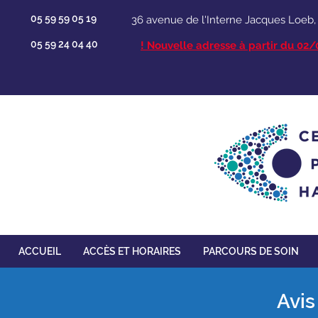
05 59 59 05 19
36 avenue de l'Interne Jacques Loeb
05 59 24 04 40
​! Nouvelle adresse à partir du 02
ACCUEIL
ACCÈS ET HORAIRES
PARCOURS DE SOIN
Avis